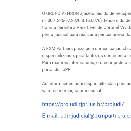
O GRUPO VENSON ajuizou pedido de Recuper
nº 0001325-57.2020.8.16.0076), tendo sido d
tramita perante a Vara Cível de Coronel Viv
perita judicial para realizar a perícia prévia d
A EXM Partners preza pela comunicação clara
disponibilizando, para tanto, os documentos 
Para maiores informações, o credor poderá a
portal do TJPR.
As informações aqui disponibilizadas possu
valor de intimação processual.
https://projudi.tjpr.jus.br/projudi/
E-mail: admjudicial@exmpartners.c