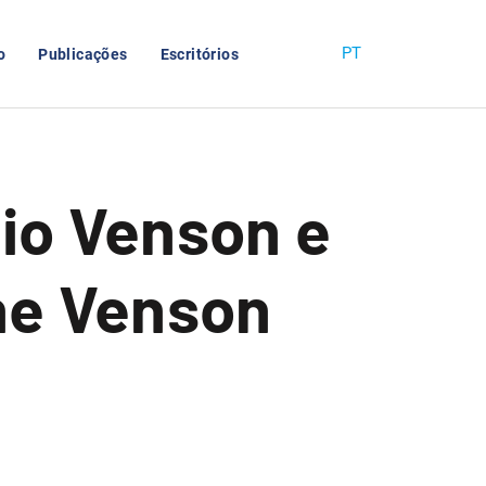
PT
o
Publicações
Escritórios
io Venson e
ne Venson